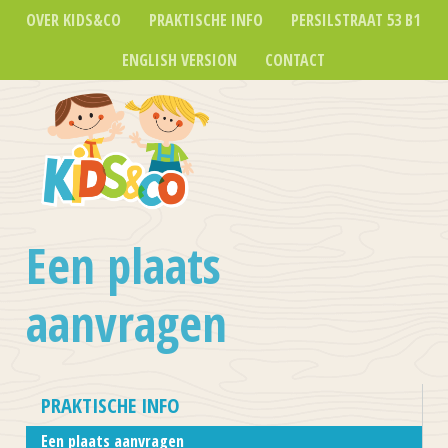
OVER KIDS&CO
PRAKTISCHE INFO
PERSILSTRAAT 53 B1
ENGLISH VERSION
CONTACT
Een plaats
aanvragen
PRAKTISCHE INFO
Een plaats aanvragen